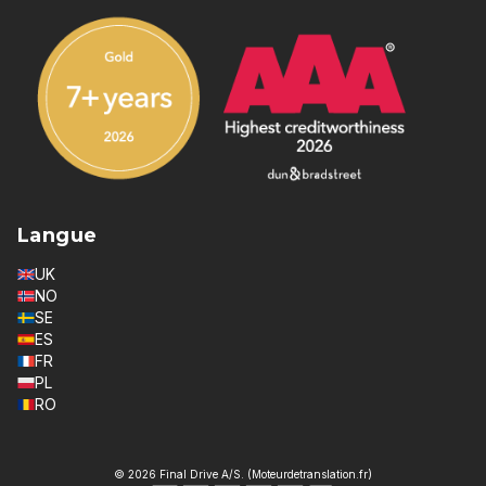
Langue
UK
NO
SE
ES
FR
PL
RO
© 2026 Final Drive A/S. (Moteurdetranslation.fr)