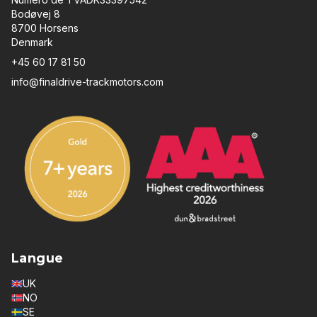
Bodøvej 8
8700 Horsens
Denmark
+45 60 17 81 50
info@finaldrive-trackmotors.com
Langue
UK
NO
SE