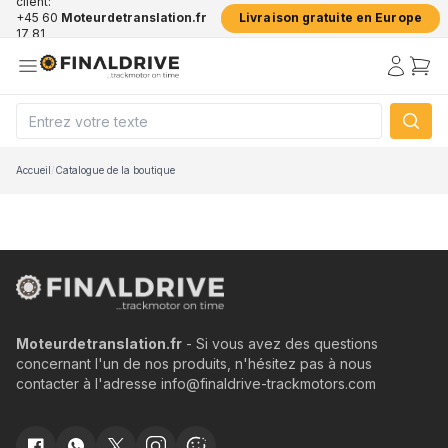
client:
+45 60
Moteurdetranslation.fr
Livraison gratuite en Europe
17 81
50
Accueil
/
Catalogue de la boutique
Moteurdetranslation.fr
- Si vous avez des questions
concernant l'un de nos produits, n'hésitez pas à nous
contacter à l'adresse info@finaldrive-trackmotors.com