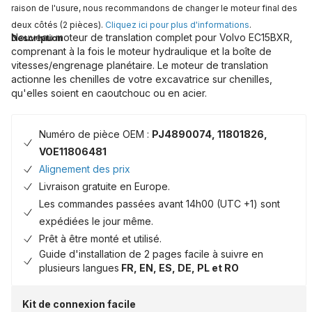
raison de l'usure, nous recommandons de changer le moteur final des
deux côtés (2 pièces).
Cliquez ici pour plus d'informations
.
Nouveau moteur de translation complet pour Volvo EC15BXR,
Description
comprenant à la fois le moteur hydraulique et la boîte de
vitesses/engrenage planétaire. Le moteur de translation
actionne les chenilles de votre excavatrice sur chenilles,
qu'elles soient en caoutchouc ou en acier.
Numéro de pièce OEM :
PJ4890074, 11801826,
VOE11806481
Alignement des prix
Livraison gratuite en Europe.
Les commandes passées avant 14h00 (UTC +1) sont
expédiées le jour même.
Prêt à être monté et utilisé.
Guide d'installation de 2 pages facile à suivre en
plusieurs langues
FR, EN, ES, DE, PL et RO
Kit de connexion facile