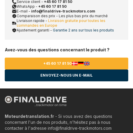
Service client -
+45 60 17 81 50
WhatsApp -
+45 60 17 81 50
E-mail -
info@finaldrive-trackmotors.com
Comparaison des prix - Les plus bas prix du marché
Livraison rapide -
Livraison gratuite pour toutes les
commandes en Europe
Ajustement garanti -
Garantie 2 ans sur tous les produits
Avez-vous des questions concernant le produit ?
+45 60 17 81 50
ENVOYEZ-NOUS UN E-MAIL
Moteurdetranslation.fr
- Si vous avez des questions
concernant l'un de nos produits, n'hésitez pas à nous
contacter à l'adresse info@finaldrive-trackmotors.com