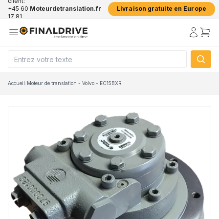
client:
+45 60
Moteurdetranslation.fr
Livraison gratuite en Europe
17 81
50
Accueil
/
Moteur de translation - Volvo - EC15BXR