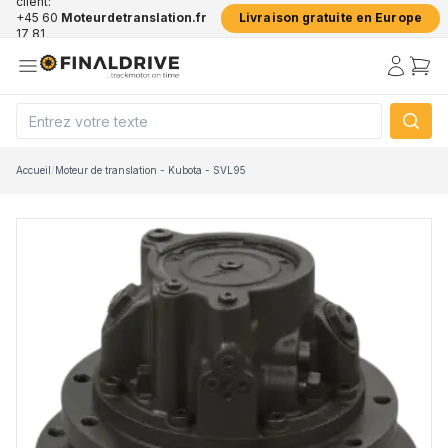
client:
+45 60
Moteurdetranslation.fr
Livraison gratuite en Europe
17 81
50
Accueil
/
Moteur de translation - Kubota - SVL95