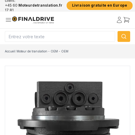
client:
+45 60
Moteurdetranslation.fr
Livraison gratuite en Europe
17 81
50
Accueil
/
Moteur de translation - OEM - OEM