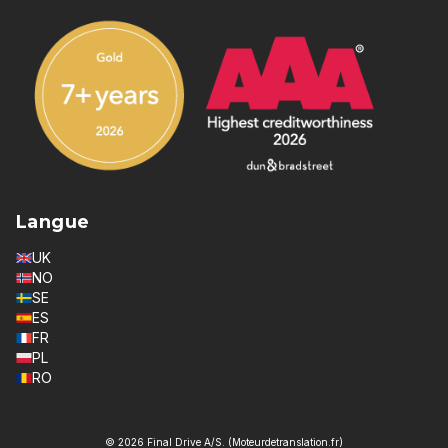
Langue
UK
NO
SE
ES
FR
PL
RO
© 2026 Final Drive A/S. (Moteurdetranslation.fr)