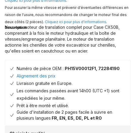
Cliquez ici pour plus d'informations
.
Pour assurer la même vitesse et prévenir d'éventuelles différences en
raison de l'usure, nous recommandons de changer le moteur final des
deux côtés (2 pièces).
Cliquez ici pour plus d'informations
.
Nouveau moteur de translation complet pour Case CX50B,
Description
comprenant à la fois le moteur hydraulique et la boîte de
vitesses/engrenage planétaire. Le moteur de translation
actionne les chenilles de votre excavatrice sur chenilles,
qu'elles soient en caoutchouc ou en acier.
Numéro de pièce OEM :
PH15V00012F1, 72284190
Alignement des prix
Livraison gratuite en Europe.
Les commandes passées avant 14h00 (UTC +1) sont
expédiées le jour même.
Prêt à être monté et utilisé.
Guide d'installation de 2 pages facile à suivre en
plusieurs langues
FR, EN, ES, DE, PL et RO