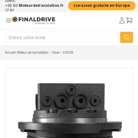
client:
+45 60
Moteurdetranslation.fr
Livraison gratuite en Europe
17 81
50
Accueil
/
Moteur de translation - Case - CX50B