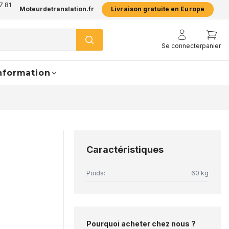
7 81
Moteurdetranslation.fr
Livraison gratuite en Europe
Se connecter
panier
nformation
Caractéristiques
Poids:
60 kg
Pourquoi acheter chez nous ?