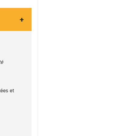
+
té
ées et