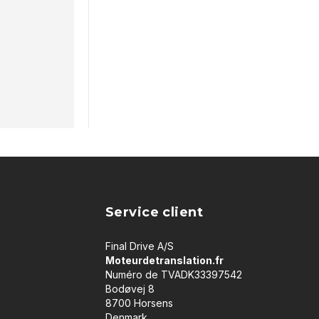
Service client
Final Drive A/S
Moteurdetranslation.fr
Numéro de TVADK33397542
Bodøvej 8
8700 Horsens
Denmark