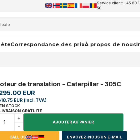
Service client: +45 60 1
50
uête
Correspondance des prix
À propos de nous
I
oteur de translation - Caterpillar - 305C
,295.00 EUR
618.75 EUR (incl. TVA)
EN STOCK
LIVRAISON GRATUITE
+
AJOUTER AU PANIER
-
CALL US
ENVOYEZ-NOUS UN E-MAIL