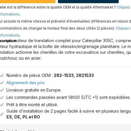
lle est la différence entre la qualité OEM et la qualité Aftermarket ?
Cliquez 
nformations
.
r assurer la même vitesse et prévenir d'éventuelles différences en raison d
commandons de changer le moteur final des deux côtés (2 pièces).
Cliquez i
nformations
.
uveau moteur de translation complet pour Caterpillar 305C, comprena
scription
teur hydraulique et la boîte de vitesses/engrenage planétaire. Le 
anslation actionne les chenilles de votre excavatrice sur chenilles, qu
outchouc ou en acier.
Numéro de pièce OEM :
282-1533, 2821533
Alignement des prix
Livraison gratuite en Europe.
Les commandes passées avant 14h00 (UTC +1) sont expédiées 
Prêt à être monté et utilisé.
Guide d'installation de 2 pages facile à suivre en plusieurs lang
ES, DE, PL et RO