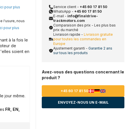
Service client -
+45 60 17 81 50
ici pour plus
WhatsApp -
+45 60 17 81 50
E-mail -
info@finaldrive-
trackmotors.com
e l'usure, nous
Comparaison des prix - Les plus bas
ci pour plus
prix du marché
Livraison rapide -
Livraison gratuite
pour toutes les commandes en
nt à la fois le
Europe
moteur de
Ajustement garanti -
Garantie 2 ans
'elles soient en
sur tous les produits
Avez-vous des questions concernant le
produit ?
+45 60 17 81 50
le jour même.
ENVOYEZ-NOUS UN E-MAIL
ues
FR, EN,