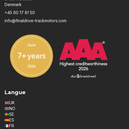
Denmark
+45 60 17 81 50
info@finaldrive-trackmotors.com
Langue
UK
NO
SE
ES
FR