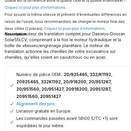
Quelle est la différence entre la qualité OEM et la qualité Aftermarket ?
Cliquez ici pour plus d'informations
.
Pour assurer la même vitesse et prévenir d'éventuelles différences en
raison de l'usure, nous recommandons de changer le moteur final des
deux côtés (2 pièces).
Cliquez ici pour plus d'informations
.
Nouveau moteur de translation complet pour Daewoo-Doosan
Description
Solar55LCV, comprenant à la fois le moteur hydraulique et la
boîte de vitesses/engrenage planétaire. Le moteur de
translation actionne les chenilles de votre excavatrice sur
chenilles, qu'elles soient en caoutchouc ou en acier.
Numéro de pièce OEM :
20/925465, 332/K1192,
20925465, 332K1192, 20/918200, 20/951287,
20/951560, 20/951427, 20918200, 20951287,
20951560, 20951427
Alignement des prix
Livraison gratuite en Europe.
Les commandes passées avant 14h00 (UTC +1) sont
expédiées le jour même.