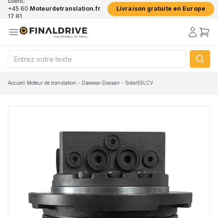
client:
+45 60
Moteurdetranslation.fr
Livraison gratuite en Europe
17 81
50
Accueil
/
Moteur de translation - Daewoo-Doosan - Solar55LCV