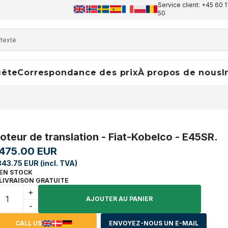
Service client: +45 60 1
50
uête
Correspondance des prix
À propos de nous
I
oteur de translation - Fiat-Kobelco - E45SR.
,475.00 EUR
843.75 EUR (incl. TVA)
EN STOCK
LIVRAISON GRATUITE
+
AJOUTER AU PANIER
-
CALL US
ENVOYEZ-NOUS UN E-MAIL