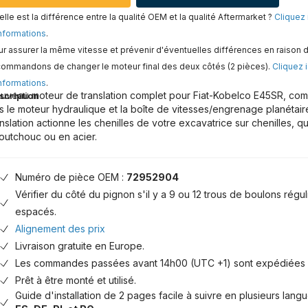
lle est la différence entre la qualité OEM et la qualité Aftermarket ?
Cliquez 
nformations
.
r assurer la même vitesse et prévenir d'éventuelles différences en raison d
commandons de changer le moteur final des deux côtés (2 pièces).
Cliquez i
nformations
.
uveau moteur de translation complet pour Fiat-Kobelco E45SR, com
scription
is le moteur hydraulique et la boîte de vitesses/engrenage planétair
anslation actionne les chenilles de votre excavatrice sur chenilles, qu
outchouc ou en acier.
Numéro de pièce OEM :
72952904
Vérifier du côté du pignon s'il y a 9 ou 12 trous de boulons régu
espacés.
Alignement des prix
Livraison gratuite en Europe.
Les commandes passées avant 14h00 (UTC +1) sont expédiées 
Prêt à être monté et utilisé.
Guide d'installation de 2 pages facile à suivre en plusieurs lang