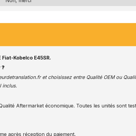
iat-Kobelco E45SR.
 ?
urdetranslation.fr
et choisissez entre Qualité OEM ou Quali
 inclus.
alité Aftermarket économique. Toutes les unités sont test
ême après réception du paiement.