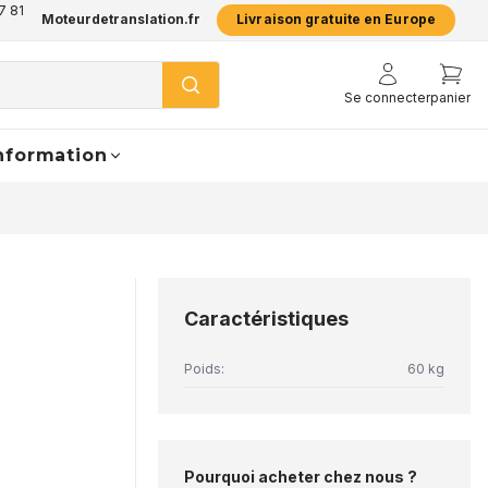
7 81
Moteurdetranslation.fr
Livraison gratuite en Europe
Se connecter
panier
nformation
Caractéristiques
Poids:
60 kg
Pourquoi acheter chez nous ?