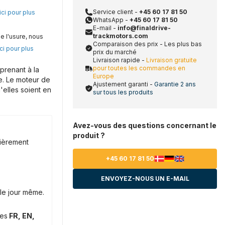
Service client -
+45 60 17 81 50
ici pour plus
WhatsApp -
+45 60 17 81 50
E-mail -
info@finaldrive-
trackmotors.com
e l'usure, nous
Comparaison des prix - Les plus bas
ci pour plus
prix du marché
Livraison rapide -
Livraison gratuite
pour toutes les commandes en
prenant à la
Europe
e. Le moteur de
Ajustement garanti -
Garantie 2 ans
'elles soient en
sur tous les produits
Avez-vous des questions concernant le
produit ?
lièrement
+45 60 17 81 50
ENVOYEZ-NOUS UN E-MAIL
le jour même.
ues
FR, EN,