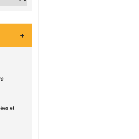
+
té
ées et