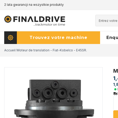
2 lata gwarancji na wszystkie produkty
Trouvez votre machine
Enq
Accueil
/
Moteur de translation - Fiat-Kobelco - E45SR.
M
1
1,