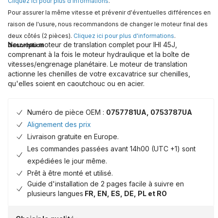
Cliquez ici pour plus d'informations
.
Pour assurer la même vitesse et prévenir d'éventuelles différences en
raison de l'usure, nous recommandons de changer le moteur final des
deux côtés (2 pièces).
Cliquez ici pour plus d'informations
.
Nouveau moteur de translation complet pour IHI 45J,
Description
comprenant à la fois le moteur hydraulique et la boîte de
vitesses/engrenage planétaire. Le moteur de translation
actionne les chenilles de votre excavatrice sur chenilles,
qu'elles soient en caoutchouc ou en acier.
Numéro de pièce OEM :
0757781UA, 0753787UA
Alignement des prix
Livraison gratuite en Europe.
Les commandes passées avant 14h00 (UTC +1) sont
expédiées le jour même.
Prêt à être monté et utilisé.
Guide d'installation de 2 pages facile à suivre en
plusieurs langues
FR, EN, ES, DE, PL et RO