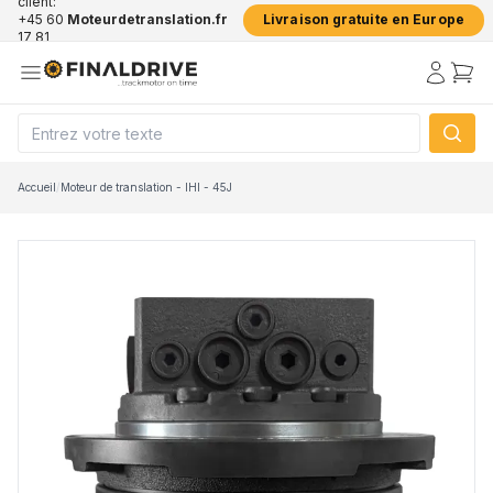
client:
+45 60
Moteurdetranslation.fr
Livraison gratuite en Europe
17 81
50
Accueil
/
Moteur de translation - IHI - 45J