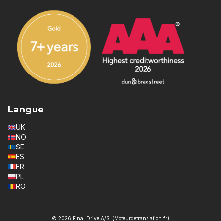
Langue
UK
NO
SE
ES
FR
PL
RO
© 2026 Final Drive A/S. (Moteurdetranslation.fr)