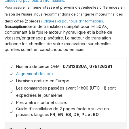
Cliquez ici pour plus d'informations
.
Pour assurer la même vitesse et prévenir d'éventuelles différences en
raison de l'usure, nous recommandons de changer le moteur final des
deux côtés (2 pièces).
Cliquez ici pour plus d'informations
.
Nouveau moteur de translation complet pour IHI 50VX,
Description
comprenant à la fois le moteur hydraulique et la boîte de
vitesses/engrenage planétaire. Le moteur de translation
actionne les chenilles de votre excavatrice sur chenilles,
qu'elles soient en caoutchouc ou en acier.
Numéro de pièce OEM :
0781263UA, 078126391
Alignement des prix
Livraison gratuite en Europe.
Les commandes passées avant 14h00 (UTC +1) sont
expédiées le jour même.
Prêt à être monté et utilisé.
Guide d'installation de 2 pages facile à suivre en
plusieurs langues
FR, EN, ES, DE, PL et RO