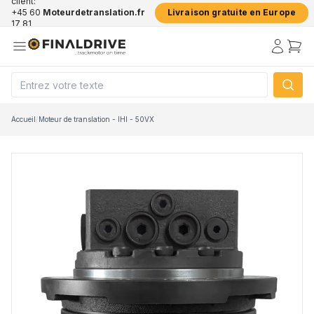
client:
+45 60
Moteurdetranslation.fr
Livraison gratuite en Europe
17 81
50
Accueil
/
Moteur de translation - IHI - 50VX