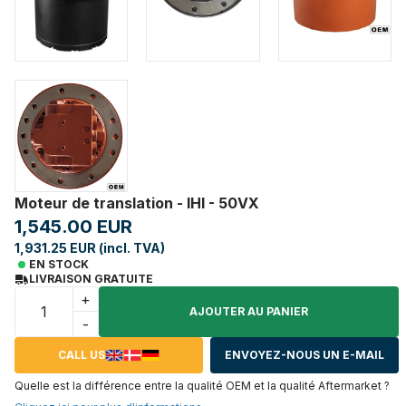
Moteur de translation - IHI - 50VX
1,545.00 EUR
1,931.25 EUR (incl. TVA)
EN STOCK
LIVRAISON GRATUITE
+
AJOUTER AU PANIER
-
CALL US
ENVOYEZ-NOUS UN E-MAIL
Quelle est la différence entre la qualité OEM et la qualité Aftermarket ?