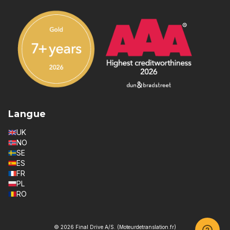
Langue
UK
NO
SE
ES
FR
PL
RO
© 2026 Final Drive A/S. (Moteurdetranslation.fr)