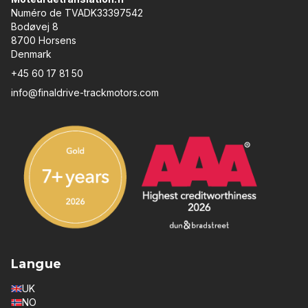
Numéro de TVADK33397542
Bodøvej 8
8700 Horsens
Denmark
+45 60 17 81 50
info@finaldrive-trackmotors.com
Langue
UK
NO