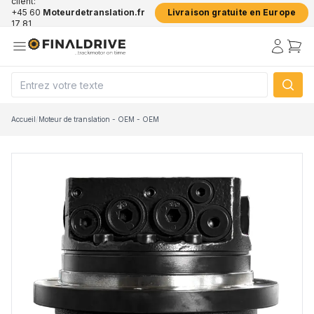
client:
+45 60
Moteurdetranslation.fr
Livraison gratuite en Europe
17 81
50
Accueil
/
Moteur de translation - OEM - OEM