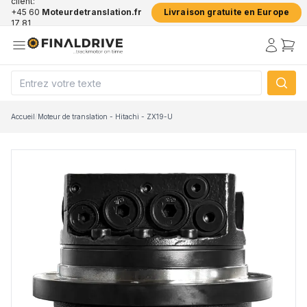
client:
+45 60
Moteurdetranslation.fr
Livraison gratuite en Europe
17 81
50
Accueil
/
Moteur de translation - Hitachi - ZX19-U