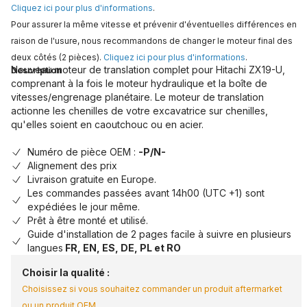
Cliquez ici pour plus d'informations
.
Pour assurer la même vitesse et prévenir d'éventuelles différences en
raison de l'usure, nous recommandons de changer le moteur final des
deux côtés (2 pièces).
Cliquez ici pour plus d'informations
.
Nouveau moteur de translation complet pour Hitachi ZX19-U,
Description
comprenant à la fois le moteur hydraulique et la boîte de
vitesses/engrenage planétaire. Le moteur de translation
actionne les chenilles de votre excavatrice sur chenilles,
qu'elles soient en caoutchouc ou en acier.
Numéro de pièce OEM :
-P/N-
Alignement des prix
Livraison gratuite en Europe.
Les commandes passées avant 14h00 (UTC +1) sont
expédiées le jour même.
Prêt à être monté et utilisé.
Guide d'installation de 2 pages facile à suivre en plusieurs
langues
FR, EN, ES, DE, PL et RO
Choisir la qualité :
Choisissez si vous souhaitez commander un produit aftermarket
ou un produit OEM