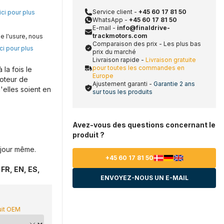
Service client -
+45 60 17 81 50
ici pour plus
WhatsApp -
+45 60 17 81 50
E-mail -
info@finaldrive-
trackmotors.com
e l'usure, nous
Comparaison des prix - Les plus bas
ci pour plus
prix du marché
Livraison rapide -
Livraison gratuite
pour toutes les commandes en
la fois le
Europe
moteur de
Ajustement garanti -
Garantie 2 ans
'elles soient en
sur tous les produits
Avez-vous des questions concernant le
produit ?
jour même.
+45 60 17 81 50
FR, EN, ES,
ENVOYEZ-NOUS UN E-MAIL
uit OEM