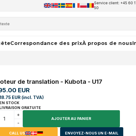
Service client: +45 60 1
50
uête
Correspondance des prix
À propos de nous
I
oteur de translation - Kubota - U17
95.00 EUR
118.75 EUR (incl. TVA)
EN STOCK
LIVRAISON GRATUITE
+
AJOUTER AU PANIER
-
CALL US
ENVOYEZ-NOUS UN E-MAIL