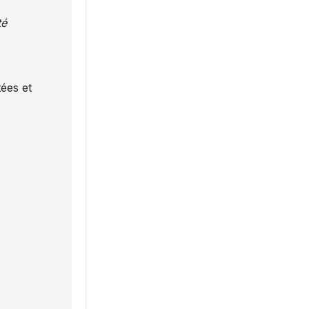
té
ées et