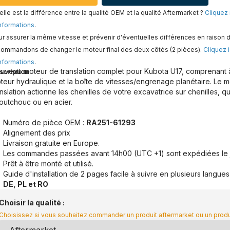
lle est la différence entre la qualité OEM et la qualité Aftermarket ?
Cliquez 
nformations
.
r assurer la même vitesse et prévenir d'éventuelles différences en raison d
commandons de changer le moteur final des deux côtés (2 pièces).
Cliquez i
nformations
.
uveau moteur de translation complet pour Kubota U17, comprenant à 
scription
teur hydraulique et la boîte de vitesses/engrenage planétaire. Le 
anslation actionne les chenilles de votre excavatrice sur chenilles, qu
outchouc ou en acier.
Numéro de pièce OEM :
RA251-61293
Alignement des prix
Livraison gratuite en Europe.
Les commandes passées avant 14h00 (UTC +1) sont expédiées le 
Prêt à être monté et utilisé.
Guide d'installation de 2 pages facile à suivre en plusieurs langues
DE, PL et RO
Choisir la qualité :
Choisissez si vous souhaitez commander un produit aftermarket ou un prod