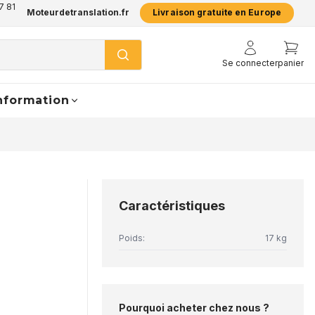
7 81
Moteurdetranslation.fr
Livraison gratuite en Europe
Se connecter
panier
nformation
Caractéristiques
Poids:
17 kg
Pourquoi acheter chez nous ?