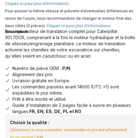
Cliquez ici pour plus d'informations
.
Pour assurer la même vitesse et prévenir d'éventuelles différences en
raison de l'usure, nous recommandons de changer le moteur final des
deux côtés (2 pièces).
Cliquez ici pour plus d'informations
.
Nouveau moteur de translation complet pour Caterpillar
Description
301.7DCR, comprenant à la fois le moteur hydraulique et la boîte
de vitesses/engrenage planétaire. Le moteur de translation
actionne les chenilles de votre excavatrice sur chenilles,
qu'elles soient en caoutchouc ou en acier.
Numéro de pièce OEM :
P/N
Alignement des prix
Livraison gratuite en Europe.
Les commandes passées avant 14h00 (UTC +1) sont
expédiées le jour même.
Prêt à être monté et utilisé.
Guide d'installation de 2 pages facile à suivre en plusieurs
langues
FR, EN, ES, DE, PL et RO
Choisir la qualité :
Choisissez si vous souhaitez commander un produit aftermarket
ou un produit OEM