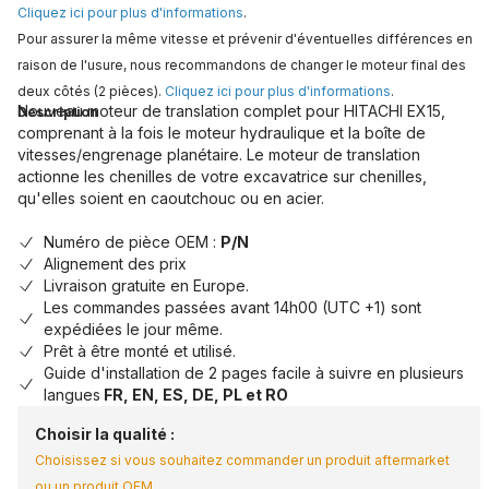
Cliquez ici pour plus d'informations
.
Pour assurer la même vitesse et prévenir d'éventuelles différences en
raison de l'usure, nous recommandons de changer le moteur final des
deux côtés (2 pièces).
Cliquez ici pour plus d'informations
.
Nouveau moteur de translation complet pour HITACHI EX15,
Description
comprenant à la fois le moteur hydraulique et la boîte de
vitesses/engrenage planétaire. Le moteur de translation
actionne les chenilles de votre excavatrice sur chenilles,
qu'elles soient en caoutchouc ou en acier.
Numéro de pièce OEM :
P/N
Alignement des prix
Livraison gratuite en Europe.
Les commandes passées avant 14h00 (UTC +1) sont
expédiées le jour même.
Prêt à être monté et utilisé.
Guide d'installation de 2 pages facile à suivre en plusieurs
langues
FR, EN, ES, DE, PL et RO
Choisir la qualité :
Choisissez si vous souhaitez commander un produit aftermarket
ou un produit OEM