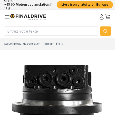
client:
+45 60
Moteurdetranslation.fr
Livraison gratuite en Europe
17 81
50
Accueil
/
Moteur de translation - Yanmar - B15-3