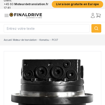
client:
+45 60
Moteurdetranslation.fr
Livraison gratuite en Europe
17 81
50
Accueil
/
Moteur de translation - Komatsu - PC07