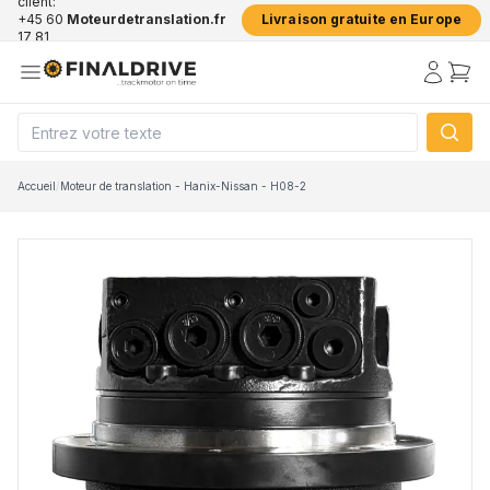
client:
+45 60
Moteurdetranslation.fr
Livraison gratuite en Europe
17 81
50
Accueil
/
Moteur de translation - Hanix-Nissan - H08-2