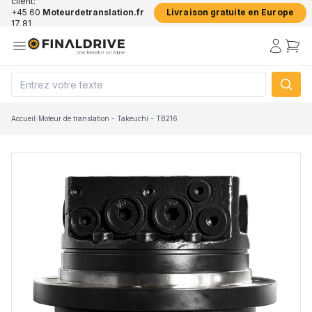
client:
+45 60
Moteurdetranslation.fr
Livraison gratuite en Europe
17 81
50
Accueil
/
Moteur de translation - Takeuchi - TB216