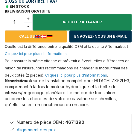
2,025.00 EUR (incl. TVA)
EN STOCK
LIVRAISON GRATUITE
+
AJOUTER AU PANIER
-
CALL US
ENVOYEZ-NOUS UN E-MAIL
Quelle est la différence entre la qualité OEM et la qualité Aftermarket ?
Cliquez ici pour plus d'informations
.
Pour assurer la même vitesse et prévenir d'éventuelles différences en
raison de l'usure, nous recommandons de changer le moteur final des
deux côtés (2 pièces).
Cliquez ici pour plus d'informations
.
Nouveau moteur de translation complet pour HITACHI ZX52U-3,
Description
comprenant à la fois le moteur hydraulique et la boîte de
vitesses/engrenage planétaire. Le moteur de translation
actionne les chenilles de votre excavatrice sur chenilles,
qu'elles soient en caoutchouc ou en acier.
Numéro de pièce OEM :
4671390
Alignement des prix