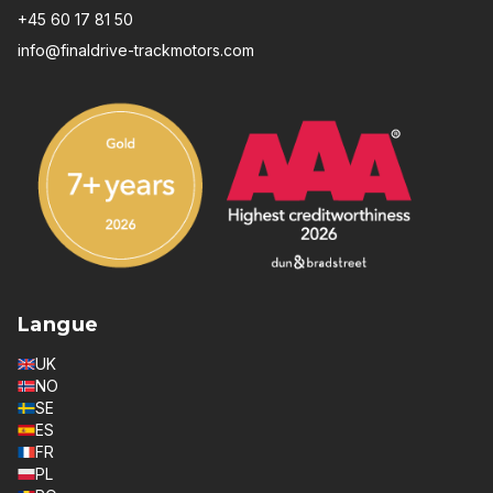
+45 60 17 81 50
info@finaldrive-trackmotors.com
Langue
UK
NO
SE
ES
FR
PL