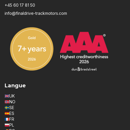
+45 60 17 81 50
info@finaldrive-trackmotors.com
Langue
UK
NO
SE
ES
FR
PL