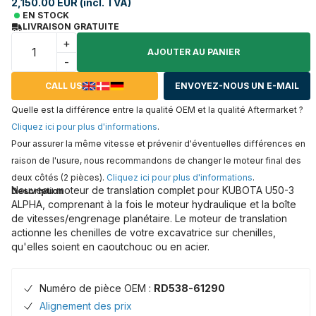
2,150.00 EUR (incl. TVA)
EN STOCK
LIVRAISON GRATUITE
+
AJOUTER AU PANIER
-
CALL US
ENVOYEZ-NOUS UN E-MAIL
Quelle est la différence entre la qualité OEM et la qualité Aftermarket ?
Cliquez ici pour plus d'informations
.
Pour assurer la même vitesse et prévenir d'éventuelles différences en
raison de l'usure, nous recommandons de changer le moteur final des
deux côtés (2 pièces).
Cliquez ici pour plus d'informations
.
Nouveau moteur de translation complet pour KUBOTA U50-3
Description
ALPHA, comprenant à la fois le moteur hydraulique et la boîte
de vitesses/engrenage planétaire. Le moteur de translation
actionne les chenilles de votre excavatrice sur chenilles,
qu'elles soient en caoutchouc ou en acier.
Numéro de pièce OEM :
RD538-61290
Alignement des prix