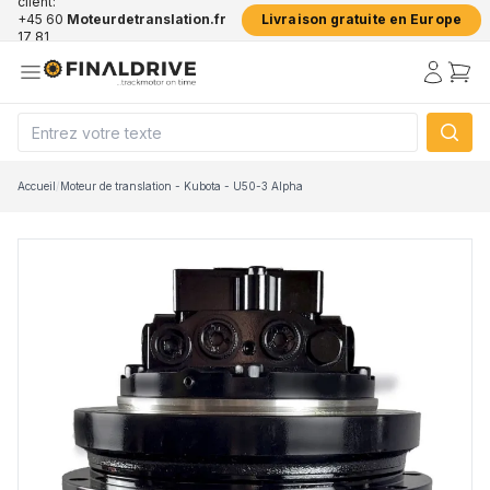
client:
+45 60
Moteurdetranslation.fr
Livraison gratuite en Europe
17 81
50
Accueil
/
Moteur de translation - Kubota - U50-3 Alpha