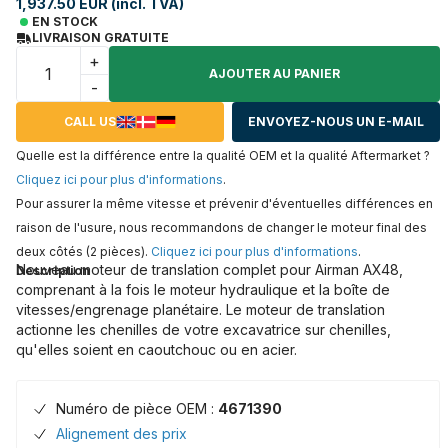
1,937.50 EUR (incl. TVA)
EN STOCK
LIVRAISON GRATUITE
+
AJOUTER AU PANIER
-
CALL US
ENVOYEZ-NOUS UN E-MAIL
Quelle est la différence entre la qualité OEM et la qualité Aftermarket ?
Cliquez ici pour plus d'informations
.
Pour assurer la même vitesse et prévenir d'éventuelles différences en
raison de l'usure, nous recommandons de changer le moteur final des
deux côtés (2 pièces).
Cliquez ici pour plus d'informations
.
Nouveau moteur de translation complet pour Airman AX48,
Description
comprenant à la fois le moteur hydraulique et la boîte de
vitesses/engrenage planétaire. Le moteur de translation
actionne les chenilles de votre excavatrice sur chenilles,
qu'elles soient en caoutchouc ou en acier.
Numéro de pièce OEM :
4671390
Alignement des prix