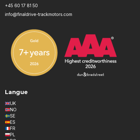
+45 60 17 81 50
info@finaldrive-trackmotors.com
Langue
UK
NO
SE
ES
FR
PL