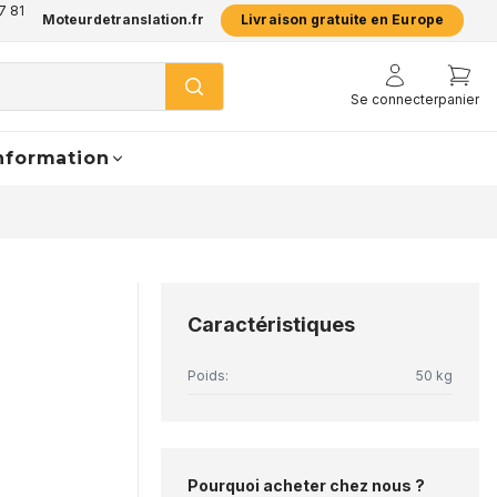
7 81
Moteurdetranslation.fr
Livraison gratuite en Europe
Se connecter
panier
nformation
Caractéristiques
Poids:
50 kg
Pourquoi acheter chez nous ?