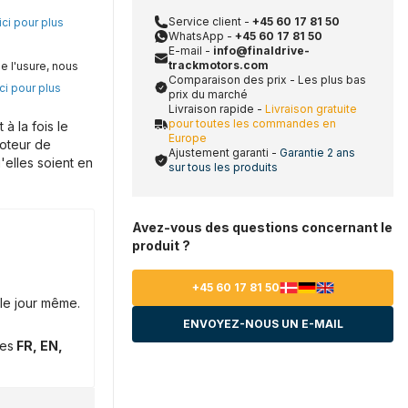
Service client -
+45 60 17 81 50
ici pour plus
WhatsApp -
+45 60 17 81 50
E-mail -
info@finaldrive-
trackmotors.com
e l'usure, nous
Comparaison des prix - Les plus bas
ci pour plus
prix du marché
Livraison rapide -
Livraison gratuite
pour toutes les commandes en
 la fois le
Europe
moteur de
Ajustement garanti -
Garantie 2 ans
'elles soient en
sur tous les produits
Avez-vous des questions concernant le
produit ?
+45 60 17 81 50
le jour même.
ENVOYEZ-NOUS UN E-MAIL
ues
FR, EN,