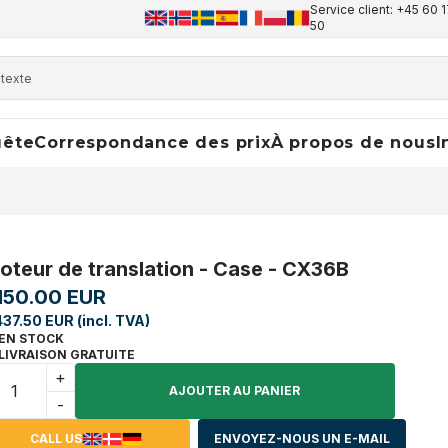
Service client: +45 60 1
50
uête
Correspondance des prix
À propos de nous
I
oteur de translation - Case - CX36B
,150.00 EUR
437.50 EUR (incl. TVA)
EN STOCK
LIVRAISON GRATUITE
+
AJOUTER AU PANIER
-
CALL US
ENVOYEZ-NOUS UN E-MAIL