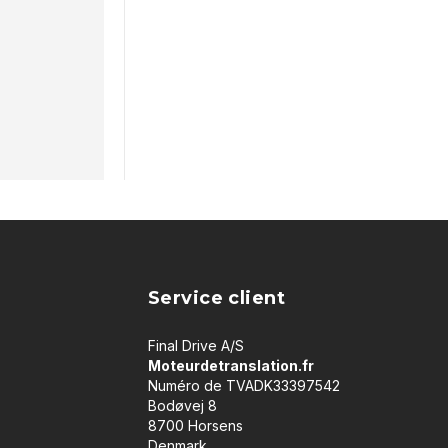
Service client
Final Drive A/S
Moteurdetranslation.fr
Numéro de TVADK33397542
Bodøvej 8
8700 Horsens
Denmark