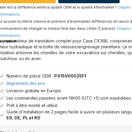
lle est la différence entre la qualité OEM et la qualité Aftermarket ?
Cliquez 
nformations
.
r assurer la même vitesse et prévenir d'éventuelles différences en raison d
commandons de changer le moteur final des deux côtés (2 pièces).
Cliquez i
nformations
.
uveau moteur de translation complet pour Case CX36B, comprenant à
scription
teur hydraulique et la boîte de vitesses/engrenage planétaire. Le 
anslation actionne les chenilles de votre excavatrice sur chenilles, qu
outchouc ou en acier.
Numéro de pièce OEM :
PX15V00025F1
Alignement des prix
Livraison gratuite en Europe.
Les commandes passées avant 14h00 (UTC +1) sont expédiées 
Prêt à être monté et utilisé.
Guide d'installation de 2 pages facile à suivre en plusieurs lang
ES, DE, PL et RO