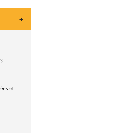
+
té
ées et