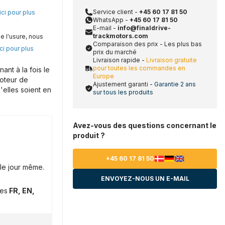
Service client -
+45 60 17 81 50
ici pour plus
WhatsApp -
+45 60 17 81 50
E-mail -
info@finaldrive-
trackmotors.com
e l'usure, nous
Comparaison des prix - Les plus bas
ci pour plus
prix du marché
Livraison rapide -
Livraison gratuite
pour toutes les commandes en
nt à la fois le
Europe
moteur de
Ajustement garanti -
Garantie 2 ans
'elles soient en
sur tous les produits
Avez-vous des questions concernant le
produit ?
+45 60 17 81 50
le jour même.
ENVOYEZ-NOUS UN E-MAIL
ues
FR, EN,