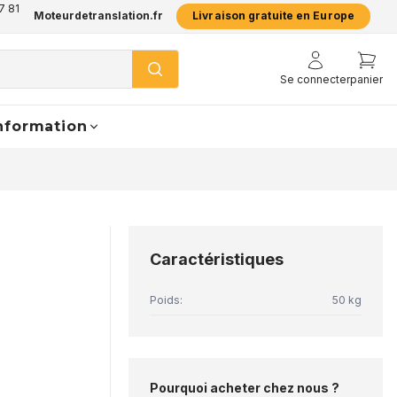
7 81
Moteurdetranslation.fr
Livraison gratuite en Europe
Se connecter
panier
nformation
Caractéristiques
Poids:
50 kg
Pourquoi acheter chez nous ?