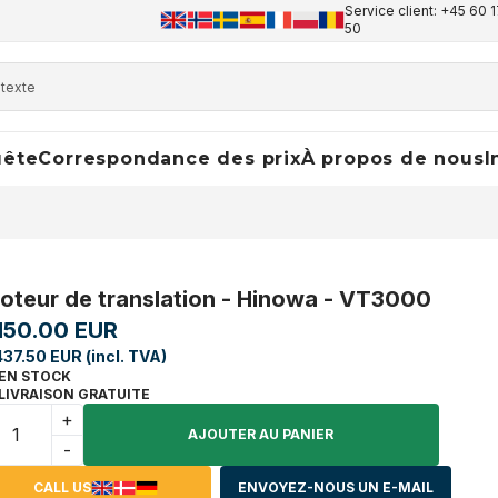
Service client: +45 60 1
50
uête
Correspondance des prix
À propos de nous
I
oteur de translation - Hinowa - VT3000
,150.00 EUR
437.50 EUR (incl. TVA)
EN STOCK
LIVRAISON GRATUITE
+
AJOUTER AU PANIER
-
CALL US
ENVOYEZ-NOUS UN E-MAIL