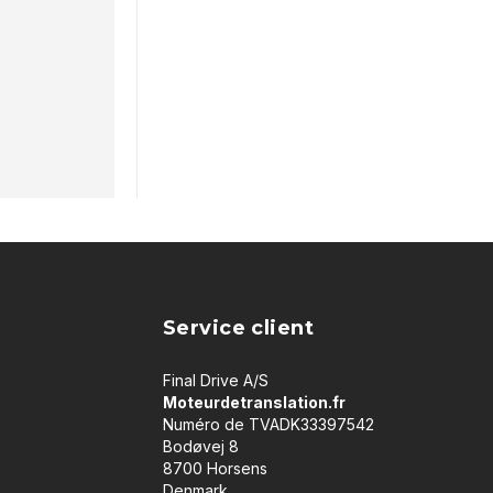
Service client
Final Drive A/S
Moteurdetranslation.fr
Numéro de TVADK33397542
Bodøvej 8
8700 Horsens
Denmark