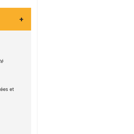
+
té
ées et