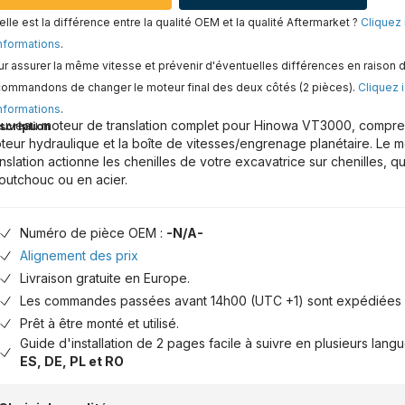
lle est la différence entre la qualité OEM et la qualité Aftermarket ?
Cliquez 
nformations
.
r assurer la même vitesse et prévenir d'éventuelles différences en raison d
commandons de changer le moteur final des deux côtés (2 pièces).
Cliquez i
nformations
.
uveau moteur de translation complet pour Hinowa VT3000, comprena
scription
teur hydraulique et la boîte de vitesses/engrenage planétaire. Le 
anslation actionne les chenilles de votre excavatrice sur chenilles, qu
outchouc ou en acier.
Numéro de pièce OEM :
-N/A-
Alignement des prix
Livraison gratuite en Europe.
Les commandes passées avant 14h00 (UTC +1) sont expédiées 
Prêt à être monté et utilisé.
Guide d'installation de 2 pages facile à suivre en plusieurs lang
ES, DE, PL et RO