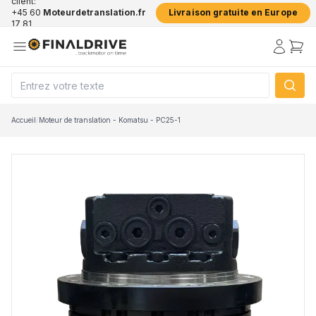
client:
+45 60
Moteurdetranslation.fr
Livraison gratuite en Europe
17 81
50
Accueil
/
Moteur de translation - Komatsu - PC25-1