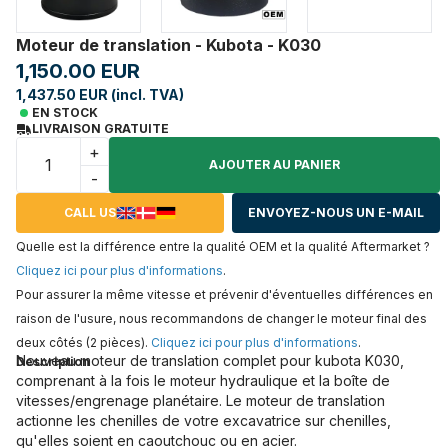
Moteur de translation - Kubota - K030
1,150.00 EUR
1,437.50 EUR (incl. TVA)
EN STOCK
LIVRAISON GRATUITE
+
AJOUTER AU PANIER
-
CALL US
ENVOYEZ-NOUS UN E-MAIL
Quelle est la différence entre la qualité OEM et la qualité Aftermarket ?
Cliquez ici pour plus d'informations
.
Pour assurer la même vitesse et prévenir d'éventuelles différences en
raison de l'usure, nous recommandons de changer le moteur final des
deux côtés (2 pièces).
Cliquez ici pour plus d'informations
.
Nouveau moteur de translation complet pour kubota K030,
Description
comprenant à la fois le moteur hydraulique et la boîte de
vitesses/engrenage planétaire. Le moteur de translation
actionne les chenilles de votre excavatrice sur chenilles,
qu'elles soient en caoutchouc ou en acier.