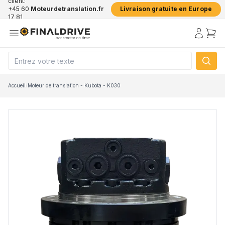
client:
+45 60
Moteurdetranslation.fr
Livraison gratuite en Europe
17 81
50
Accueil
/
Moteur de translation - Kubota - K030