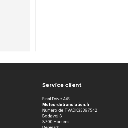
Service client
Final Drive A/S
Moteurdetranslation.fr
Numéro de TVADK33397542
Bodøvej 8
8700 Horsens
Denmark