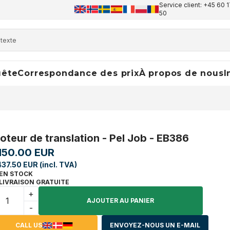
Service client: +45 60 1
50
uête
Correspondance des prix
À propos de nous
I
oteur de translation - Pel Job - EB386
,150.00 EUR
437.50 EUR (incl. TVA)
EN STOCK
LIVRAISON GRATUITE
+
AJOUTER AU PANIER
-
CALL US
ENVOYEZ-NOUS UN E-MAIL