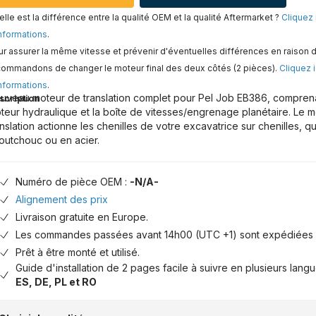
lle est la différence entre la qualité OEM et la qualité Aftermarket ?
Cliquez 
nformations
.
r assurer la même vitesse et prévenir d'éventuelles différences en raison d
commandons de changer le moteur final des deux côtés (2 pièces).
Cliquez i
nformations
.
uveau moteur de translation complet pour Pel Job EB386, comprenant
scription
teur hydraulique et la boîte de vitesses/engrenage planétaire. Le 
anslation actionne les chenilles de votre excavatrice sur chenilles, qu
outchouc ou en acier.
Numéro de pièce OEM :
-N/A-
Alignement des prix
Livraison gratuite en Europe.
Les commandes passées avant 14h00 (UTC +1) sont expédiées 
Prêt à être monté et utilisé.
Guide d'installation de 2 pages facile à suivre en plusieurs lang
ES, DE, PL et RO