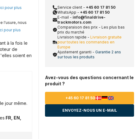
Service client -
+45 60 17 81 50
ici pour plus
WhatsApp -
+45 60 17 81 50
E-mail -
info@finaldrive-
trackmotors.com
e l'usure, nous
Comparaison des prix - Les plus bas
ci pour plus
prix du marché
Livraison rapide -
Livraison gratuite
pour toutes les commandes en
 à la fois le
Europe
moteur de
Ajustement garanti -
Garantie 2 ans
'elles soient en
sur tous les produits
Avez-vous des questions concernant le
produit ?
+45 60 17 81 50
le jour même.
ENVOYEZ-NOUS UN E-MAIL
ues
FR, EN,