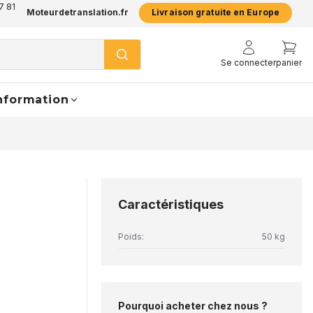
7 81
Moteurdetranslation.fr
Livraison gratuite en Europe
Se connecter
panier
nformation
Caractéristiques
Poids:
50 kg
Pourquoi acheter chez nous ?