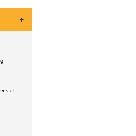
+
té
ées et