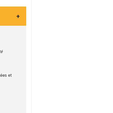
+
té
ées et