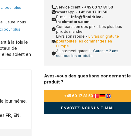
Service client -
+45 60 17 81 50
ici pour plus
WhatsApp -
+45 60 17 81 50
E-mail -
info@finaldrive-
trackmotors.com
e l'usure, nous
Comparaison des prix - Les plus bas
ci pour plus
prix du marché
Livraison rapide -
Livraison gratuite
pour toutes les commandes en
t à la fois le
Europe
moteur de
Ajustement garanti -
Garantie 2 ans
'elles soient en
sur tous les produits
Avez-vous des questions concernant le
produit ?
+45 60 17 81 50
le jour même.
ENVOYEZ-NOUS UN E-MAIL
ues
FR, EN,