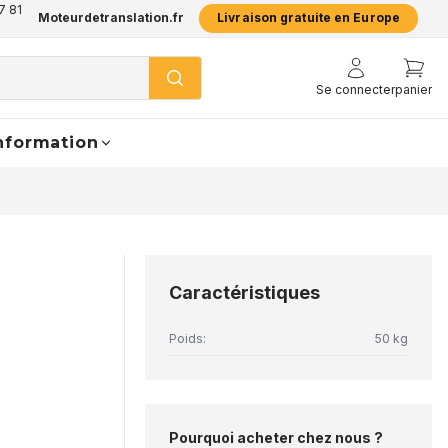
7 81
Moteurdetranslation.fr
Livraison gratuite en Europe
Se connecter
panier
nformation
Caractéristiques
Poids:
50 kg
Pourquoi acheter chez nous ?