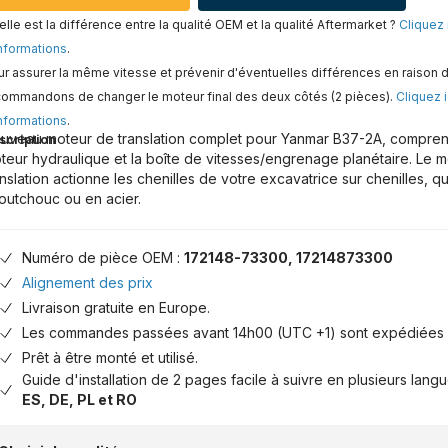
lle est la différence entre la qualité OEM et la qualité Aftermarket ?
Cliquez 
nformations
.
r assurer la même vitesse et prévenir d'éventuelles différences en raison d
commandons de changer le moteur final des deux côtés (2 pièces).
Cliquez i
nformations
.
uveau moteur de translation complet pour Yanmar B37-2A, comprenan
scription
teur hydraulique et la boîte de vitesses/engrenage planétaire. Le 
anslation actionne les chenilles de votre excavatrice sur chenilles, qu
outchouc ou en acier.
Numéro de pièce OEM :
172148-73300, 17214873300
Alignement des prix
Livraison gratuite en Europe.
Les commandes passées avant 14h00 (UTC +1) sont expédiées 
Prêt à être monté et utilisé.
Guide d'installation de 2 pages facile à suivre en plusieurs lang
ES, DE, PL et RO