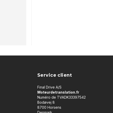
Service client
Final Drive A/S
Moteurdetranslation.fr
Numéro de TVADK33397542
Bodøvej 8
8700 Horsens
Denmark