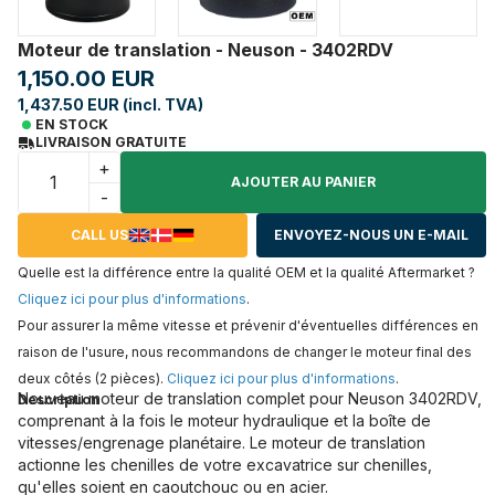
Moteur de translation - Neuson - 3402RDV
1,150.00 EUR
1,437.50 EUR (incl. TVA)
EN STOCK
LIVRAISON GRATUITE
+
AJOUTER AU PANIER
-
CALL US
ENVOYEZ-NOUS UN E-MAIL
Quelle est la différence entre la qualité OEM et la qualité Aftermarket ?
Cliquez ici pour plus d'informations
.
Pour assurer la même vitesse et prévenir d'éventuelles différences en
raison de l'usure, nous recommandons de changer le moteur final des
deux côtés (2 pièces).
Cliquez ici pour plus d'informations
.
Nouveau moteur de translation complet pour Neuson 3402RDV,
Description
comprenant à la fois le moteur hydraulique et la boîte de
vitesses/engrenage planétaire. Le moteur de translation
actionne les chenilles de votre excavatrice sur chenilles,
qu'elles soient en caoutchouc ou en acier.