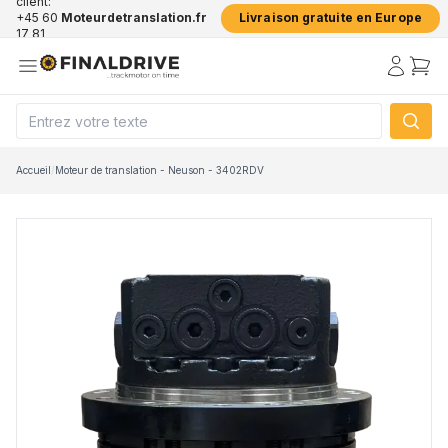
client:
+45 60
Moteurdetranslation.fr
Livraison gratuite en Europe
17 81
50
Accueil
/
Moteur de translation - Neuson - 3402RDV