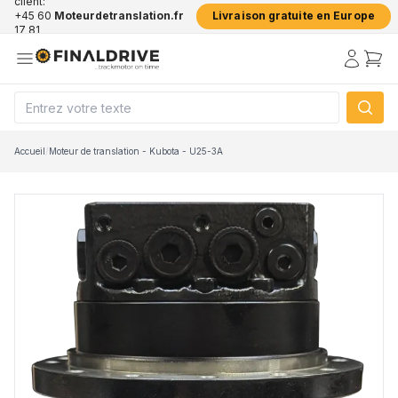
client:
+45 60
Moteurdetranslation.fr
Livraison gratuite en Europe
17 81
50
Accueil
/
Moteur de translation - Kubota - U25-3A