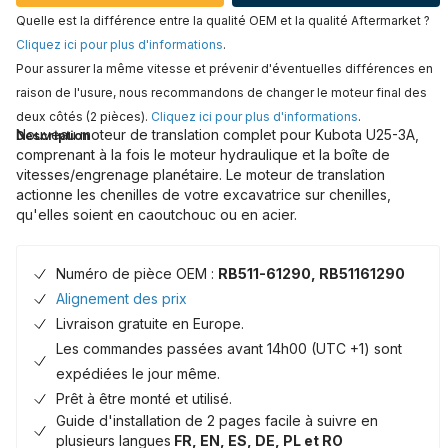
Quelle est la différence entre la qualité OEM et la qualité Aftermarket ?
Cliquez ici pour plus d'informations
.
Pour assurer la même vitesse et prévenir d'éventuelles différences en
raison de l'usure, nous recommandons de changer le moteur final des
deux côtés (2 pièces).
Cliquez ici pour plus d'informations
.
Nouveau moteur de translation complet pour Kubota U25-3A,
Description
comprenant à la fois le moteur hydraulique et la boîte de
vitesses/engrenage planétaire. Le moteur de translation
actionne les chenilles de votre excavatrice sur chenilles,
qu'elles soient en caoutchouc ou en acier.
Numéro de pièce OEM :
RB511-61290, RB51161290
Alignement des prix
Livraison gratuite en Europe.
Les commandes passées avant 14h00 (UTC +1) sont
expédiées le jour même.
Prêt à être monté et utilisé.
Guide d'installation de 2 pages facile à suivre en
plusieurs langues
FR, EN, ES, DE, PL et RO