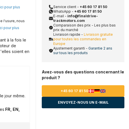
Service client -
+45 60 17 81 50
ici pour plus
WhatsApp -
+45 60 17 81 50
E-mail -
info@finaldrive-
trackmotors.com
e l'usure, nous
Comparaison des prix - Les plus bas
ci pour plus
prix du marché
Livraison rapide -
Livraison gratuite
pour toutes les commandes en
t à la fois le
Europe
moteur de
Ajustement garanti -
Garantie 2 ans
'elles soient en
sur tous les produits
Avez-vous des questions concernant le
produit ?
+45 60 17 81 50
le jour même.
ENVOYEZ-NOUS UN E-MAIL
ues
FR, EN,