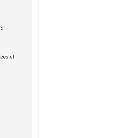
té
ées et