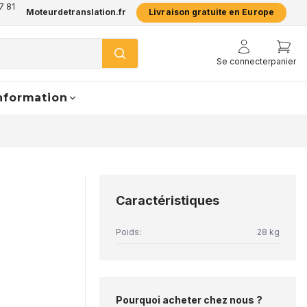
7 81
Moteurdetranslation.fr
Livraison gratuite en Europe
Se connecter
panier
nformation
Caractéristiques
Poids:
28 kg
Pourquoi acheter chez nous ?