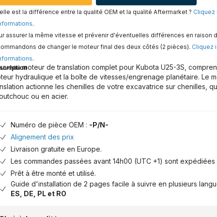
lle est la différence entre la qualité OEM et la qualité Aftermarket ?
Cliquez 
nformations
.
r assurer la même vitesse et prévenir d'éventuelles différences en raison d
commandons de changer le moteur final des deux côtés (2 pièces).
Cliquez i
nformations
.
uveau moteur de translation complet pour Kubota U25-3S, comprenan
scription
teur hydraulique et la boîte de vitesses/engrenage planétaire. Le 
anslation actionne les chenilles de votre excavatrice sur chenilles, qu
outchouc ou en acier.
Numéro de pièce OEM :
-P/N-
Alignement des prix
Livraison gratuite en Europe.
Les commandes passées avant 14h00 (UTC +1) sont expédiées 
Prêt à être monté et utilisé.
Guide d'installation de 2 pages facile à suivre en plusieurs lang
ES, DE, PL et RO