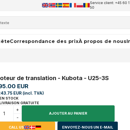
Service client: +45 60 1
50
uête
Correspondance des prix
À propos de nous
I
oteur de translation - Kubota - U25-3S
95.00 EUR
243.75 EUR (incl. TVA)
EN STOCK
LIVRAISON GRATUITE
+
AJOUTER AU PANIER
-
CALL US
ENVOYEZ-NOUS UN E-MAIL