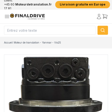
client:
+45 60
Moteurdetranslation.fr
Livraison gratuite en Europe
17 81
50
Accueil
/
Moteur de translation - Yanmar - Vio25