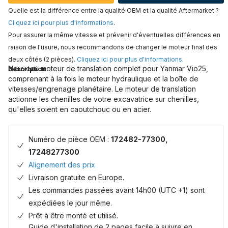
Quelle est la différence entre la qualité OEM et la qualité Aftermarket ?
Cliquez ici pour plus d'informations
.
Pour assurer la même vitesse et prévenir d'éventuelles différences en
raison de l'usure, nous recommandons de changer le moteur final des
deux côtés (2 pièces).
Cliquez ici pour plus d'informations
.
Nouveau moteur de translation complet pour Yanmar Vio25,
Description
comprenant à la fois le moteur hydraulique et la boîte de
vitesses/engrenage planétaire. Le moteur de translation
actionne les chenilles de votre excavatrice sur chenilles,
qu'elles soient en caoutchouc ou en acier.
Numéro de pièce OEM :
172482-77300,
17248277300
Alignement des prix
Livraison gratuite en Europe.
Les commandes passées avant 14h00 (UTC +1) sont
expédiées le jour même.
Prêt à être monté et utilisé.
Guide d'installation de 2 pages facile à suivre en