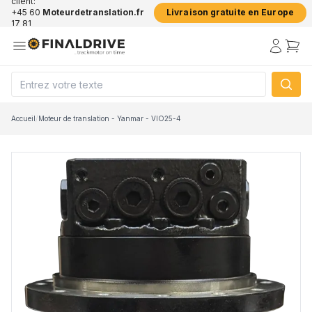
client:
+45 60
Moteurdetranslation.fr
Livraison gratuite en Europe
17 81
50
Accueil
/
Moteur de translation - Yanmar - VIO25-4