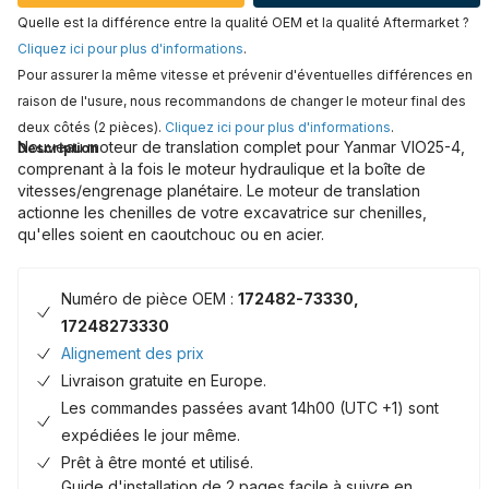
Quelle est la différence entre la qualité OEM et la qualité Aftermarket ?
Cliquez ici pour plus d'informations
.
Pour assurer la même vitesse et prévenir d'éventuelles différences en
raison de l'usure, nous recommandons de changer le moteur final des
deux côtés (2 pièces).
Cliquez ici pour plus d'informations
.
Nouveau moteur de translation complet pour Yanmar VIO25-4,
Description
comprenant à la fois le moteur hydraulique et la boîte de
vitesses/engrenage planétaire. Le moteur de translation
actionne les chenilles de votre excavatrice sur chenilles,
qu'elles soient en caoutchouc ou en acier.
Numéro de pièce OEM :
172482-73330,
17248273330
Alignement des prix
Livraison gratuite en Europe.
Les commandes passées avant 14h00 (UTC +1) sont
expédiées le jour même.
Prêt à être monté et utilisé.
Guide d'installation de 2 pages facile à suivre en