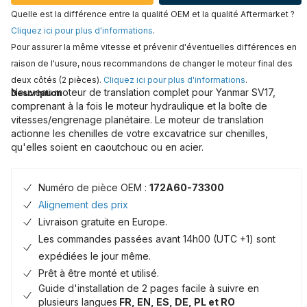
Quelle est la différence entre la qualité OEM et la qualité Aftermarket ?
Cliquez ici pour plus d'informations
.
Pour assurer la même vitesse et prévenir d'éventuelles différences en
raison de l'usure, nous recommandons de changer le moteur final des
deux côtés (2 pièces).
Cliquez ici pour plus d'informations
.
Nouveau moteur de translation complet pour Yanmar SV17,
Description
comprenant à la fois le moteur hydraulique et la boîte de
vitesses/engrenage planétaire. Le moteur de translation
actionne les chenilles de votre excavatrice sur chenilles,
qu'elles soient en caoutchouc ou en acier.
Numéro de pièce OEM :
172A60-73300
Alignement des prix
Livraison gratuite en Europe.
Les commandes passées avant 14h00 (UTC +1) sont
expédiées le jour même.
Prêt à être monté et utilisé.
Guide d'installation de 2 pages facile à suivre en
plusieurs langues
FR, EN, ES, DE, PL et RO