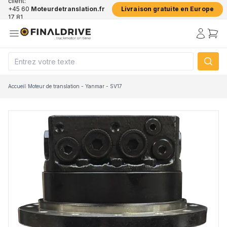
client:
+45 60
Moteurdetranslation.fr
Livraison gratuite en Europe
17 81
50
Accueil
/
Moteur de translation - Yanmar - SV17