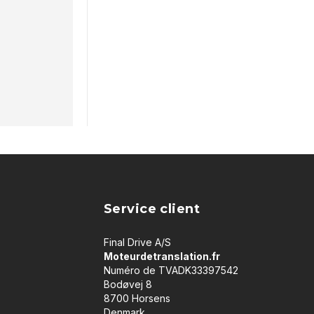
Service client
Final Drive A/S
Moteurdetranslation.fr
Numéro de TVADK33397542
Bodøvej 8
8700 Horsens
Denmark