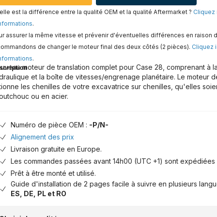
lle est la différence entre la qualité OEM et la qualité Aftermarket ?
Cliquez 
nformations
.
r assurer la même vitesse et prévenir d'éventuelles différences en raison d
commandons de changer le moteur final des deux côtés (2 pièces).
Cliquez i
nformations
.
uveau moteur de translation complet pour Case 28, comprenant à la 
scription
draulique et la boîte de vitesses/engrenage planétaire. Le moteur de
tionne les chenilles de votre excavatrice sur chenilles, qu'elles soie
outchouc ou en acier.
Numéro de pièce OEM :
-P/N-
Alignement des prix
Livraison gratuite en Europe.
Les commandes passées avant 14h00 (UTC +1) sont expédiées 
Prêt à être monté et utilisé.
Guide d'installation de 2 pages facile à suivre en plusieurs lang
ES, DE, PL et RO