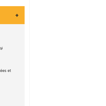
+
té
ées et