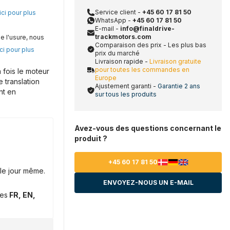
Service client -
+45 60 17 81 50
ici pour plus
WhatsApp -
+45 60 17 81 50
E-mail -
info@finaldrive-
trackmotors.com
e l'usure, nous
Comparaison des prix - Les plus bas
ci pour plus
prix du marché
Livraison rapide -
Livraison gratuite
pour toutes les commandes en
fois le moteur
Europe
 translation
Ajustement garanti -
Garantie 2 ans
nt en
sur tous les produits
Avez-vous des questions concernant le
produit ?
+45 60 17 81 50
le jour même.
ENVOYEZ-NOUS UN E-MAIL
ues
FR, EN,