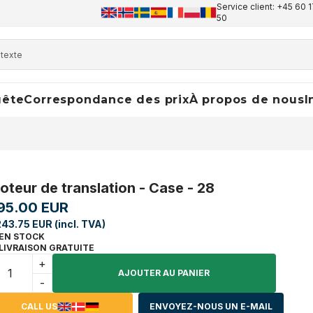
Service client: +45 60 1
50
uête
Correspondance des prix
À propos de nous
I
oteur de translation - Case - 28
95.00 EUR
243.75 EUR (incl. TVA)
EN STOCK
LIVRAISON GRATUITE
+
AJOUTER AU PANIER
-
CALL US
ENVOYEZ-NOUS UN E-MAIL