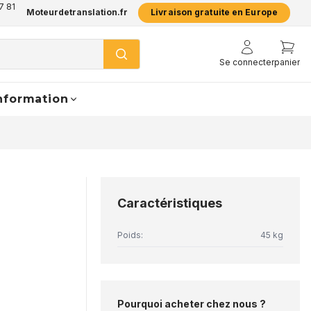
7 81
Moteurdetranslation.fr
Livraison gratuite en Europe
Se connecter
panier
nformation
Caractéristiques
Poids:
45 kg
Pourquoi acheter chez nous ?