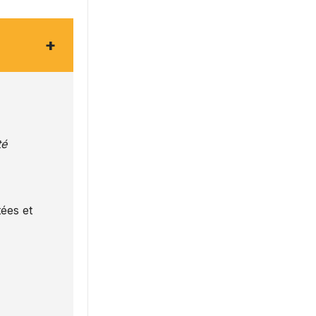
+
té
ées et