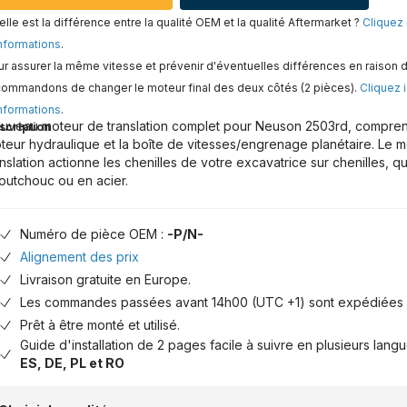
lle est la différence entre la qualité OEM et la qualité Aftermarket ?
Cliquez 
nformations
.
r assurer la même vitesse et prévenir d'éventuelles différences en raison d
commandons de changer le moteur final des deux côtés (2 pièces).
Cliquez i
nformations
.
uveau moteur de translation complet pour Neuson 2503rd, comprenan
scription
teur hydraulique et la boîte de vitesses/engrenage planétaire. Le 
anslation actionne les chenilles de votre excavatrice sur chenilles, qu
outchouc ou en acier.
Numéro de pièce OEM :
-P/N-
Alignement des prix
Livraison gratuite en Europe.
Les commandes passées avant 14h00 (UTC +1) sont expédiées 
Prêt à être monté et utilisé.
Guide d'installation de 2 pages facile à suivre en plusieurs lang
ES, DE, PL et RO