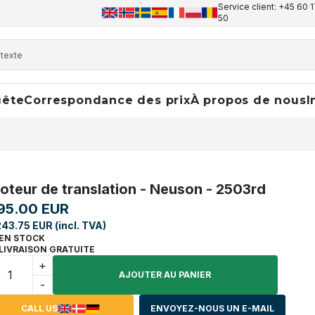
Service client: +45 60 1
50
uête
Correspondance des prix
À propos de nous
I
oteur de translation - Neuson - 2503rd
95.00 EUR
243.75 EUR (incl. TVA)
EN STOCK
LIVRAISON GRATUITE
+
AJOUTER AU PANIER
-
CALL US
ENVOYEZ-NOUS UN E-MAIL