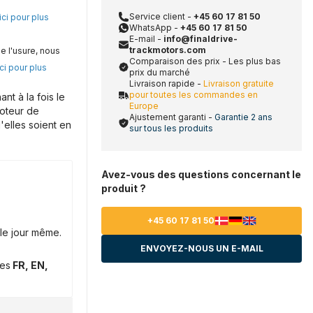
Service client -
+45 60 17 81 50
ici pour plus
WhatsApp -
+45 60 17 81 50
E-mail -
info@finaldrive-
trackmotors.com
e l'usure, nous
Comparaison des prix - Les plus bas
ci pour plus
prix du marché
Livraison rapide -
Livraison gratuite
pour toutes les commandes en
t à la fois le
Europe
moteur de
Ajustement garanti -
Garantie 2 ans
'elles soient en
sur tous les produits
Avez-vous des questions concernant le
produit ?
+45 60 17 81 50
le jour même.
ENVOYEZ-NOUS UN E-MAIL
ues
FR, EN,