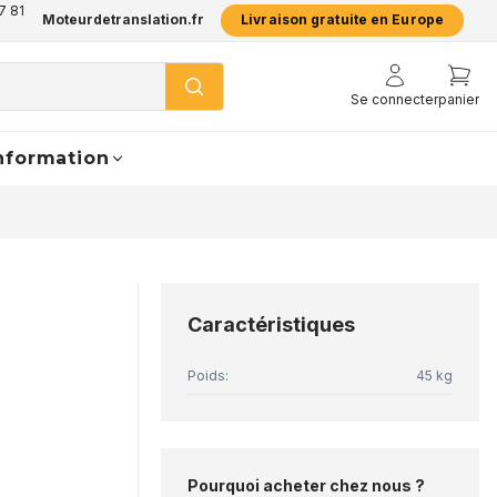
7 81
Moteurdetranslation.fr
Livraison gratuite en Europe
Se connecter
panier
nformation
Caractéristiques
Poids:
45 kg
Pourquoi acheter chez nous ?