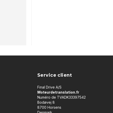
Service client
Final Drive A/S
Moteurdetranslation.fr
Numéro de TVADK33397542
Bodøvej 8
8700 Horsens
Denmark