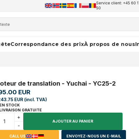
Service client: +45 60 1
50
uête
Correspondance des prix
À propos de nous
I
oteur de translation - Yuchai - YC25-2
95.00 EUR
243.75 EUR (incl. TVA)
EN STOCK
LIVRAISON GRATUITE
+
AJOUTER AU PANIER
-
CALL US
ENVOYEZ-NOUS UN E-MAIL