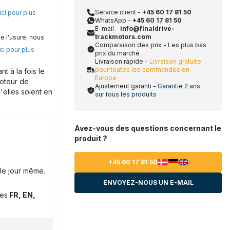
Service client -
+45 60 17 81 50
ici pour plus
WhatsApp -
+45 60 17 81 50
E-mail -
info@finaldrive-
trackmotors.com
e l'usure, nous
Comparaison des prix - Les plus bas
ci pour plus
prix du marché
Livraison rapide -
Livraison gratuite
pour toutes les commandes en
 à la fois le
Europe
moteur de
Ajustement garanti -
Garantie 2 ans
'elles soient en
sur tous les produits
Avez-vous des questions concernant le
produit ?
+45 60 17 81 50
le jour même.
ENVOYEZ-NOUS UN E-MAIL
ues
FR, EN,