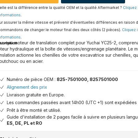
lle est la différence entre la qualité OEM et la qualité Aftermarket ?
Cliquez 
nformations
.
r assurer la même vitesse et prévenir d'éventuelles différences en raison d
commandons de changer le moteur final des deux côtés (2 pièces).
Cliquez i
nformations
.
uveau moteur de translation complet pour Yuchai YC25-2, comprenant
scription
teur hydraulique et la boîte de vitesses/engrenage planétaire. Le 
anslation actionne les chenilles de votre excavatrice sur chenilles, qu
outchouc ou en acier.
Numéro de pièce OEM :
825-7501000, 8257501000
Alignement des prix
Livraison gratuite en Europe.
Les commandes passées avant 14h00 (UTC +1) sont expédiées 
Prêt à être monté et utilisé.
Guide d'installation de 2 pages facile à suivre en plusieurs lang
ES, DE, PL et RO