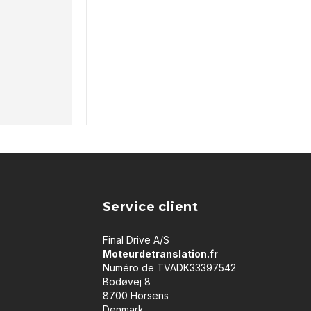
Service client
Final Drive A/S
Moteurdetranslation.fr
Numéro de TVADK33397542
Bodøvej 8
8700 Horsens
Denmark