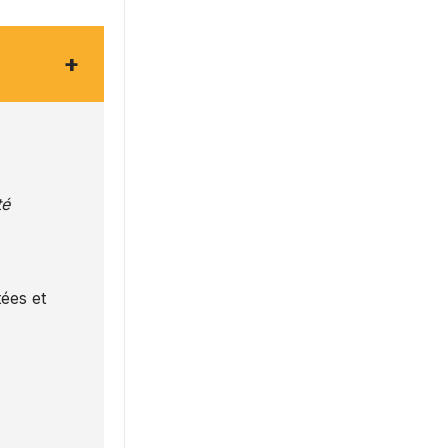
+
té
ées et