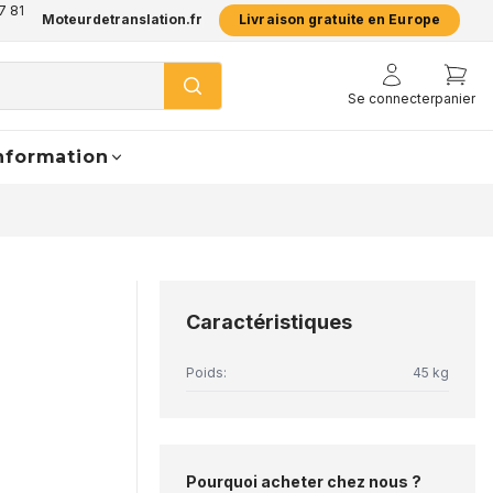
7 81
Moteurdetranslation.fr
Livraison gratuite en Europe
Se connecter
panier
nformation
Caractéristiques
Poids:
45 kg
Pourquoi acheter chez nous ?