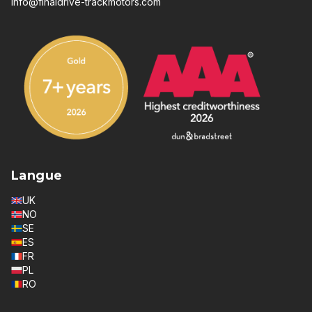
info@finaldrive-trackmotors.com
Langue
UK
NO
SE
ES
FR
PL
RO