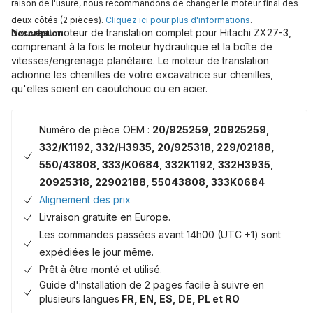
raison de l'usure, nous recommandons de changer le moteur final des
deux côtés (2 pièces).
Cliquez ici pour plus d'informations
.
Nouveau moteur de translation complet pour Hitachi ZX27-3,
Description
comprenant à la fois le moteur hydraulique et la boîte de
vitesses/engrenage planétaire. Le moteur de translation
actionne les chenilles de votre excavatrice sur chenilles,
qu'elles soient en caoutchouc ou en acier.
Numéro de pièce OEM :
20/925259, 20925259,
332/K1192, 332/H3935, 20/925318, 229/02188,
550/43808, 333/K0684, 332K1192, 332H3935,
20925318, 22902188, 55043808, 333K0684
Alignement des prix
Livraison gratuite en Europe.
Les commandes passées avant 14h00 (UTC +1) sont
expédiées le jour même.
Prêt à être monté et utilisé.
Guide d'installation de 2 pages facile à suivre en
plusieurs langues
FR, EN, ES, DE, PL et RO