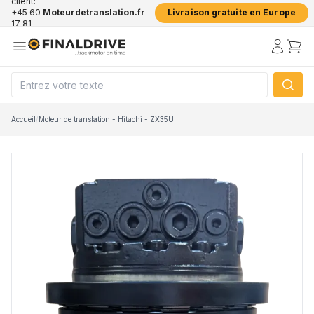
client:
+45 60
Moteurdetranslation.fr
Livraison gratuite en Europe
17 81
50
Accueil
/
Moteur de translation - Hitachi - ZX35U