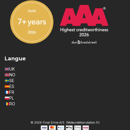
Langue
UK
NO
SE
ES
FR
PL
RO
© 2026 Final Drive A/S. (Moteurdetranslation.fr)