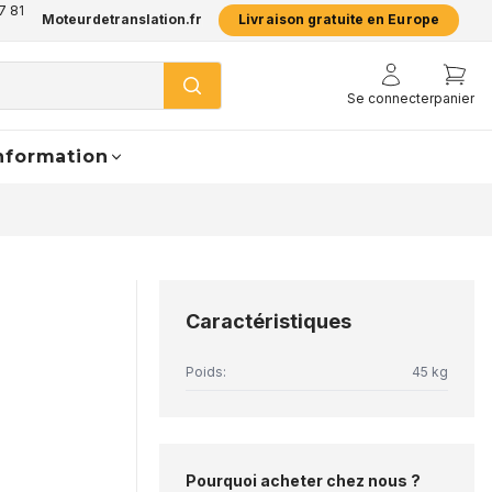
7 81
Moteurdetranslation.fr
Livraison gratuite en Europe
Se connecter
panier
nformation
Caractéristiques
Poids:
45 kg
Pourquoi acheter chez nous ?