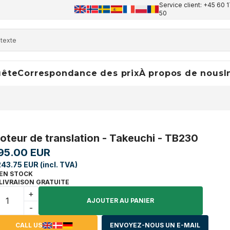
Service client: +45 60 1
50
uête
Correspondance des prix
À propos de nous
I
oteur de translation - Takeuchi - TB230
95.00 EUR
243.75 EUR (incl. TVA)
EN STOCK
LIVRAISON GRATUITE
+
AJOUTER AU PANIER
-
CALL US
ENVOYEZ-NOUS UN E-MAIL