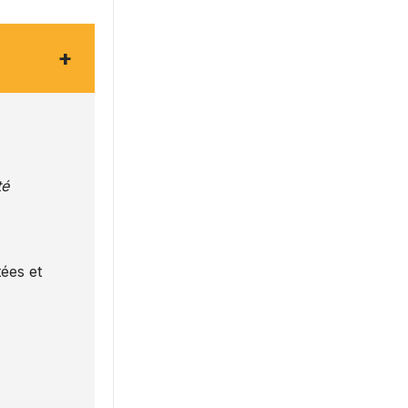
+
té
ées et