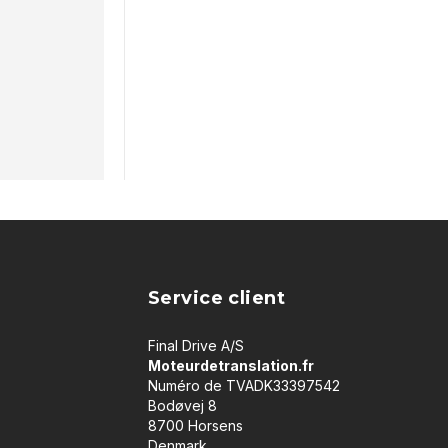
Service client
Final Drive A/S
Moteurdetranslation.fr
Numéro de TVADK33397542
Bodøvej 8
8700 Horsens
Denmark