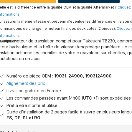
lle est la différence entre la qualité OEM et la qualité Aftermarket ?
Cliquez 
nformations
.
r assurer la même vitesse et prévenir d'éventuelles différences en raison d
commandons de changer le moteur final des deux côtés (2 pièces).
Cliquez i
nformations
.
uveau moteur de translation complet pour Takeuchi TB230, comprena
scription
teur hydraulique et la boîte de vitesses/engrenage planétaire. Le 
anslation actionne les chenilles de votre excavatrice sur chenilles, qu
outchouc ou en acier.
Numéro de pièce OEM :
19031-24900, 1903124900
Alignement des prix
Livraison gratuite en Europe.
Les commandes passées avant 14h00 (UTC +1) sont expédiées 
Prêt à être monté et utilisé.
Guide d'installation de 2 pages facile à suivre en plusieurs lang
ES, DE, PL et RO