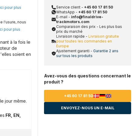
Service client -
+45 60 17 81 50
ici pour plus
WhatsApp -
+45 60 17 81 50
E-mail -
info@finaldrive-
trackmotors.com
e l'usure, nous
Comparaison des prix - Les plus bas
ci pour plus
prix du marché
Livraison rapide -
Livraison gratuite
pour toutes les commandes en
nt à la fois le
Europe
moteur de
Ajustement garanti -
Garantie 2 ans
'elles soient en
sur tous les produits
Avez-vous des questions concernant le
produit ?
+45 60 17 81 50
le jour même.
ENVOYEZ-NOUS UN E-MAIL
ues
FR, EN,