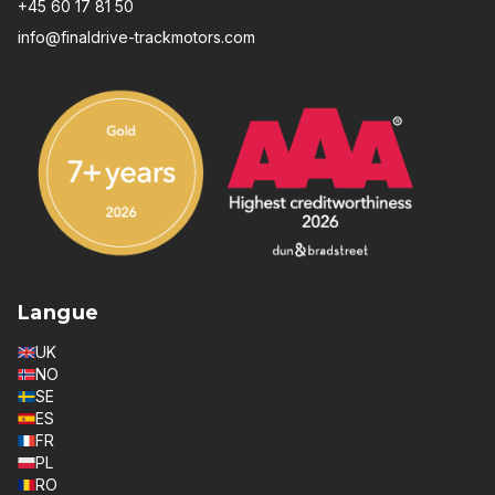
+45 60 17 81 50
info@finaldrive-trackmotors.com
Langue
UK
NO
SE
ES
FR
PL
RO