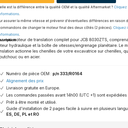
lle est la différence entre la qualité OEM et la qualité Aftermarket ?
Cliquez 
nformations
.
r assurer la même vitesse et prévenir d'éventuelles différences en raison d
commandons de changer le moteur final des deux côtés (2 pièces).
Cliquez i
nformations
.
uveau moteur de translation complet pour JCB 8030ZTS, comprenant
scription
teur hydraulique et la boîte de vitesses/engrenage planétaire. Le 
anslation actionne les chenilles de votre excavatrice sur chenilles, qu
outchouc ou en acier.
Numéro de pièce OEM :
p/n 333/R0164
Alignement des prix
Livraison gratuite en Europe.
Les commandes passées avant 14h00 (UTC +1) sont expédiées 
Prêt à être monté et utilisé.
Guide d'installation de 2 pages facile à suivre en plusieurs lang
ES, DE, PL et RO