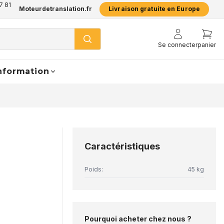
7 81
Moteurdetranslation.fr
Livraison gratuite en Europe
Se connecter
panier
nformation
Caractéristiques
Poids:
45 kg
Pourquoi acheter chez nous ?