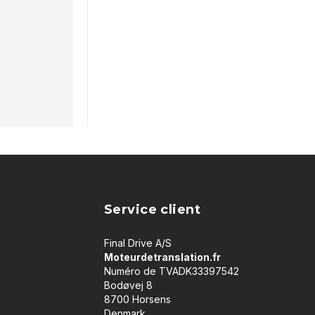
Service client
Final Drive A/S
Moteurdetranslation.fr
Numéro de TVADK33397542
Bodøvej 8
8700 Horsens
Denmark