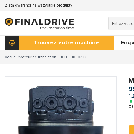
2 lata gwarancji na wszystkie produkty
Trouvez votre machine
Enq
Accueil
/
Moteur de translation - JCB - 8030ZTS
M
9
1,