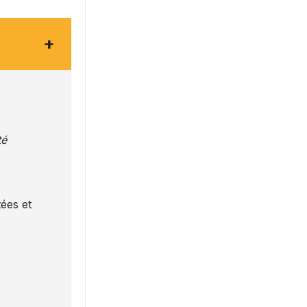
+
té
ées et