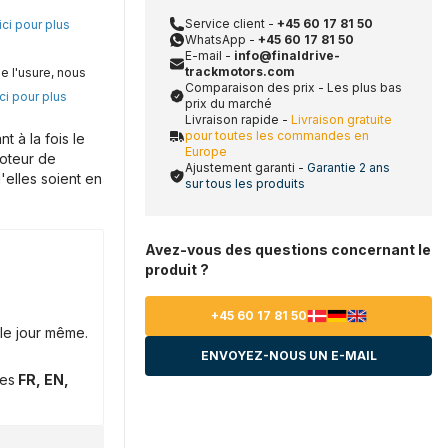
Service client -
+45 60 17 81 50
ici pour plus
WhatsApp -
+45 60 17 81 50
E-mail -
info@finaldrive-
trackmotors.com
e l'usure, nous
Comparaison des prix - Les plus bas
ci pour plus
prix du marché
Livraison rapide -
Livraison gratuite
pour toutes les commandes en
 à la fois le
Europe
moteur de
Ajustement garanti -
Garantie 2 ans
'elles soient en
sur tous les produits
Avez-vous des questions concernant le
produit ?
+45 60 17 81 50
le jour même.
ENVOYEZ-NOUS UN E-MAIL
ues
FR, EN,