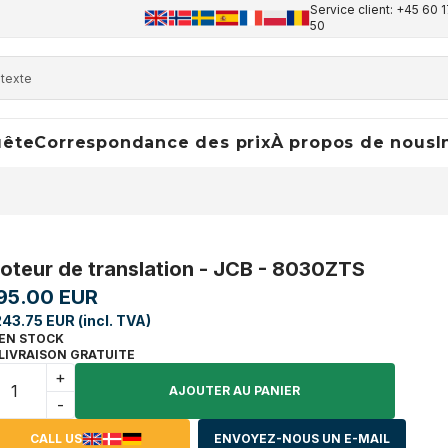
Service client: +45 60 1
50
uête
Correspondance des prix
À propos de nous
I
oteur de translation - JCB - 8030ZTS
95.00 EUR
243.75 EUR (incl. TVA)
EN STOCK
LIVRAISON GRATUITE
+
AJOUTER AU PANIER
-
CALL US
ENVOYEZ-NOUS UN E-MAIL