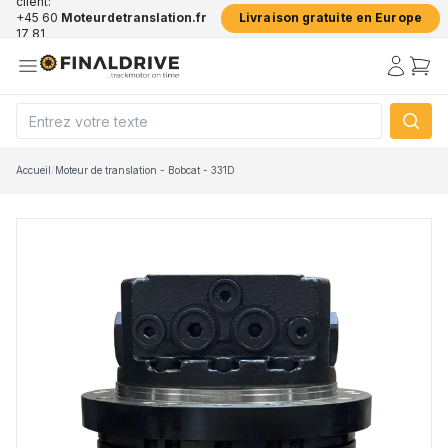
client:
+45 60
Moteurdetranslation.fr
Livraison gratuite en Europe
17 81
50
Accueil
/
Moteur de translation - Bobcat - 331D