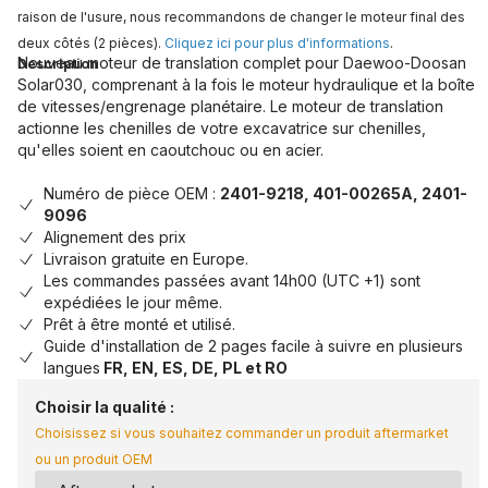
raison de l'usure, nous recommandons de changer le moteur final des
deux côtés (2 pièces).
Cliquez ici pour plus d'informations
.
Nouveau moteur de translation complet pour Daewoo-Doosan
Description
Solar030, comprenant à la fois le moteur hydraulique et la boîte
de vitesses/engrenage planétaire. Le moteur de translation
actionne les chenilles de votre excavatrice sur chenilles,
qu'elles soient en caoutchouc ou en acier.
Numéro de pièce OEM :
2401-9218, 401-00265A, 2401-
9096
Alignement des prix
Livraison gratuite en Europe.
Les commandes passées avant 14h00 (UTC +1) sont
expédiées le jour même.
Prêt à être monté et utilisé.
Guide d'installation de 2 pages facile à suivre en plusieurs
langues
FR, EN, ES, DE, PL et RO
Choisir la qualité :
Choisissez si vous souhaitez commander un produit aftermarket
ou un produit OEM