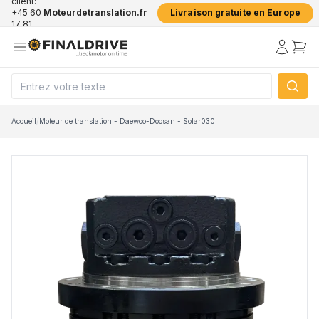
client:
+45 60
Moteurdetranslation.fr
Livraison gratuite en Europe
17 81
50
Accueil
/
Moteur de translation - Daewoo-Doosan - Solar030