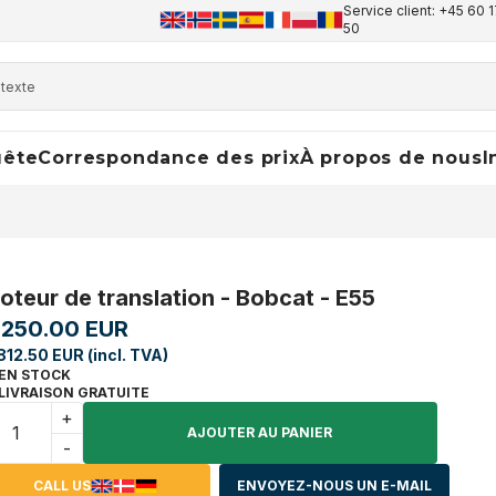
Service client: +45 60 1
50
uête
Correspondance des prix
À propos de nous
I
oteur de translation - Bobcat - E55
,250.00 EUR
812.50 EUR (incl. TVA)
EN STOCK
LIVRAISON GRATUITE
+
AJOUTER AU PANIER
-
CALL US
ENVOYEZ-NOUS UN E-MAIL