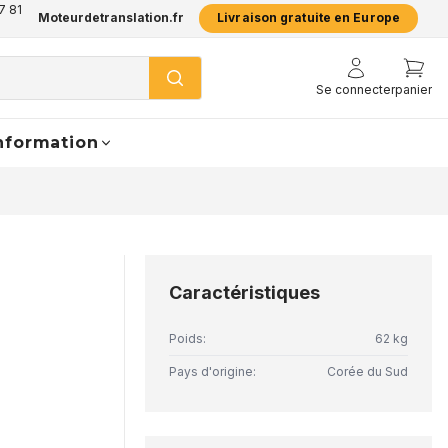
7 81
Moteurdetranslation.fr
Livraison gratuite en Europe
Se connecter
panier
nformation
Caractéristiques
Poids:
62 kg
Pays d'origine:
Corée du Sud