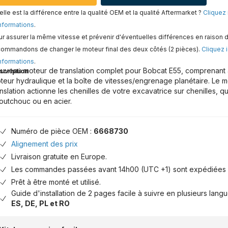
lle est la différence entre la qualité OEM et la qualité Aftermarket ?
Cliquez 
nformations
.
r assurer la même vitesse et prévenir d'éventuelles différences en raison d
commandons de changer le moteur final des deux côtés (2 pièces).
Cliquez i
nformations
.
uveau moteur de translation complet pour Bobcat E55, comprenant à 
scription
teur hydraulique et la boîte de vitesses/engrenage planétaire. Le 
anslation actionne les chenilles de votre excavatrice sur chenilles, qu
outchouc ou en acier.
Numéro de pièce OEM :
6668730
Alignement des prix
Livraison gratuite en Europe.
Les commandes passées avant 14h00 (UTC +1) sont expédiées 
Prêt à être monté et utilisé.
Guide d'installation de 2 pages facile à suivre en plusieurs lang
ES, DE, PL et RO