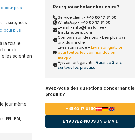
Pourquoi acheter chez nous ?
ici pour plus
Service client -
+45 60 17 81 50
WhatsApp -
+45 60 17 81 50
e l'usure, nous
E-mail -
info@finaldrive-
ci pour plus
trackmotors.com
Comparaison des prix - Les plus bas
prix du marché
la fois le
Livraison rapide -
Livraison gratuite
moteur de
pour toutes les commandes en
'elles soient en
Europe
Ajustement garanti -
Garantie 2 ans
sur tous les produits
Avez-vous des questions concernant le
produit ?
le jour même.
+45 60 17 81 50
ues
FR, EN,
ENVOYEZ-NOUS UN E-MAIL