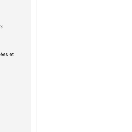
té
ées et