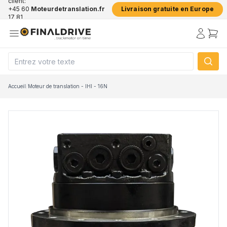
client:
+45 60
Moteurdetranslation.fr
Livraison gratuite en Europe
17 81
50
Accueil
/
Moteur de translation - IHI - 16N