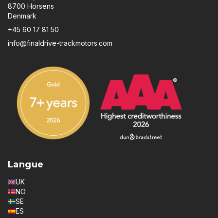
8700 Horsens
Denmark
+45 60 17 81 50
info@finaldrive-trackmotors.com
Langue
UK
NO
SE
ES